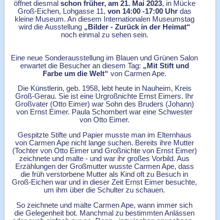
öffnet diesmal
schon früher, am
21. Mai 2023
,
in Mücke
Groß-Eichen, Lohgasse 11,
von 14:00 -17:00 Uhr
das
kleine Museum. An diesem Internationalen Museumstag
wird die Ausstellung
„
Bilder - Zurück in der Heimat“
noch einmal zu sehen sein.
Eine neue Sonderausstellung im Blauen und Grünen Salon
erwartet die Besucher an diesem Tag:
„Mit Stift und
Farbe um die Welt“
von Carmen Ape.
Die Künstlerin, geb. 1958, lebt heute in Nauheim, Kreis
Groß-Gerau. Sie ist eine Urgroßnichte Ernst Eimers. Ihr
Großvater (Otto Eimer) war Sohn des Bruders (Johann)
von Ernst Eimer. Paula Schombert war eine Schwester
von Otto Eimer.
Gespitzte Stifte und Papier musste man im Elternhaus
von Carmen Ape nicht lange suchen. Bereits ihre Mutter
(Tochter von Otto Eimer und Großnichte von Ernst Eimer)
zeichnete und malte - und war ihr großes Vorbild. Aus
Erzählungen der Großmutter wusste Carmen Ape, dass
die früh verstorbene Mutter als Kind oft zu Besuch in
Groß-Eichen war und in dieser Zeit Ernst Eimer besuchte,
um ihm über die Schulter zu schauen.
So zeichnete und malte Carmen Ape, wann immer sich
die Gelegenheit bot. Manchmal zu bestimmten Anlässen