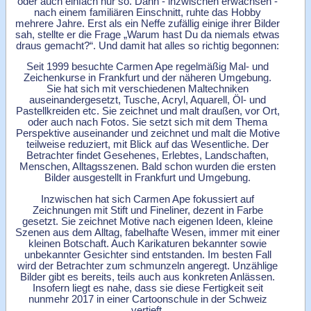
oder auch einfach nur so. Dann - inzwischen erwachsen -
nach einem familiären Einschnitt, ruhte das Hobby
mehrere Jahre. Erst als ein Neffe zufällig einige ihrer Bilder
sah, stellte er die Frage „Warum hast Du da niemals etwas
draus gemacht?“. Und damit hat alles so richtig begonnen:
Seit 1999 besuchte Carmen Ape regelmäßig Mal- und
Zeichenkurse in Frankfurt und der näheren Umgebung.
Sie hat sich mit verschiedenen Maltechniken
auseinandergesetzt, Tusche, Acryl, Aquarell, Öl- und
Pastellkreiden etc. Sie zeichnet und malt draußen, vor Ort,
oder auch nach Fotos. Sie setzt sich mit dem Thema
Perspektive auseinander und zeichnet und malt die Motive
teilweise reduziert, mit Blick auf das Wesentliche. Der
Betrachter findet Gesehenes, Erlebtes, Landschaften,
Menschen, Alltagsszenen. Bald schon wurden die ersten
Bilder ausgestellt in Frankfurt und Umgebung.
Inzwischen hat sich Carmen Ape fokussiert auf
Zeichnungen mit Stift und Fineliner, dezent in Farbe
gesetzt. Sie zeichnet Motive nach eigenen Ideen, kleine
Szenen aus dem Alltag, fabelhafte Wesen, immer mit einer
kleinen Botschaft. Auch Karikaturen bekannter sowie
unbekannter Gesichter sind entstanden. Im besten Fall
wird der Betrachter zum schmunzeln angeregt. Unzählige
Bilder gibt es bereits, teils auch aus konkreten Anlässen.
Insofern liegt es nahe, dass sie diese Fertigkeit seit
nunmehr 2017 in einer Cartoonschule in der Schweiz
vertieft.