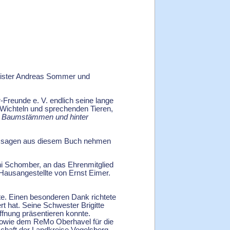
meister Andreas Sommer und
Freunde e. V. endlich seine lange
 Wichteln und sprechenden Tieren,
en Baumstämmen und hinter
taussagen aus diesem Buch nehmen
ni Schomber, an das Ehrenmitglied
Hausangestellte von Ernst Eimer.
te. Einen besonderen Dank richtete
rt hat. Seine Schwester Brigitte
ffnung präsentieren konnte.
 sowie dem ReMo Oberhavel für die
schaft der Landkreise Vogelsberg-