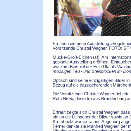
Eröffnen die neue Ausstellung »Vogelsbe
Vorsitzende Christel Wagner. FOTO: SF 
Mücke-Groß-Eichen (sf). Am Internationa
geplante Ausstellung eröffnen. Eintauch
wie zum Beispiel der Eule Ula als Waldpo
moosigen Fels- und Steinblöcken im Dö
Optisch sind seine einzigartigen Bilder
Bezug auf die dazugehörenden Märchenbi
Die Vorsitzende Christel Wagner richte
Ruth Neeb, die extra aus Brandenburg an
Erfreut zeigte sich Christel Wagner, da
sie an die Leihgeber der Bilder sowie an 
Krombholz war extra aus Augsburg angere
Ferner dankte sie Manfred Wagner, der m
Überlassung einiger Requisiten der Auss