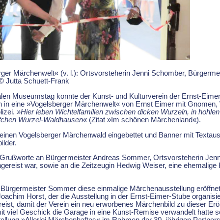
rger Märchenwelt« (v. l.): Ortsvorsteherin Jenni Schomber, Bürger
© Jutta Schuett-Frank
len Museumstag konnte der Kunst- und Kulturverein der Ernst-Eimer-
en in eine »Vogelsberger Märchenwelt« von Ernst Eimer mit Gnomen,
lizei.
»Hier leben Wichtelfamilien zwischen dicken Wurzeln, in hohl
rfchen Wurzel-Waldhausen«
(Zitat »Im schönen Märchenland«).
 in einen Vogelsberger Märchenwald eingebettet und Banner mit Tex
lder.
te Grußworte an Bürgermeister Andreas Sommer, Ortsvorsteherin Jen
gereist war, sowie an die Zeitzeugin Hedwig Weiser, eine ehemalige 
ss Bürgermeister Sommer diese einmalige Märchenausstellung eröffne
Joachim Horst, der die Ausstellung in der Ernst-Eimer-Stube organisie
ist, damit der Verein ein neu erworbenes Märchenbild zu dieser Erö
it viel Geschick die Garage in eine Kunst-Remise verwandelt hatte
tellung »Allerlei Märchenhaftes« im Rahmen der 30- jährigen Partner