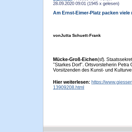
28.09.2020 09:01
(
1945 x gelesen
)
Am Ernst-Eimer-Platz packen viele 
von
Jutta Schuett-Frank
Mücke-Groß-Eichen
(sf). Staatssek
"Starkes Dorf". Ortsvorsteherin Petra
Vorsitzenden des Kunst- und Kulturvere
Hier weiterlesen:
https://www.giesse
13909208.html