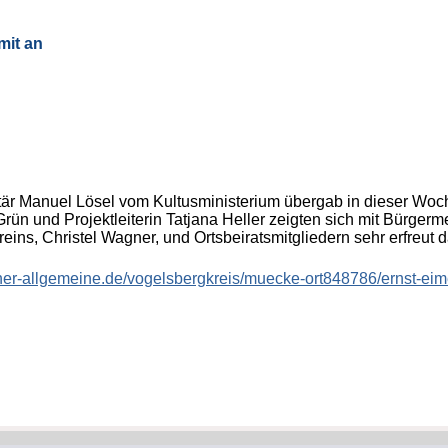
mit an
retär Manuel Lösel vom Kultusministerium übergab in dieser 
 Grün und Projektleiterin Tatjana Heller zeigten sich mit Bürge
ins, Christel Wagner, und Ortsbeiratsmitgliedern sehr erfreut da
ner-allgemeine.de/vogelsbergkreis/muecke-ort848786/ernst-eime