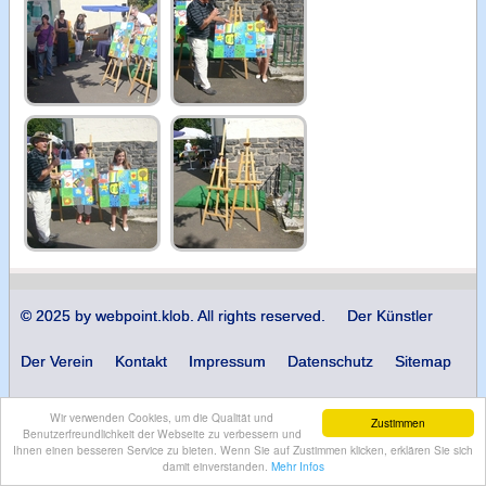
© 2025 by webpoint.klob. All rights reserved.
Der Künstler
Der Verein
Kontakt
Impressum
Datenschutz
Sitemap
Login
Wir verwenden Cookies, um die Qualität und
Zustimmen
Benutzerfreundlichkeit der Webseite zu verbessern und
Ihnen einen besseren Service zu bieten. Wenn Sie auf Zustimmen klicken, erklären Sie sich
damit einverstanden.
Mehr Infos